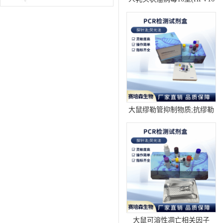
)elisa试剂盒
大鼠缪勒管抑制物质;抗缪勒
管激素（MIS;AMH)elisa试剂
盒
大鼠可溶性凋亡相关因子