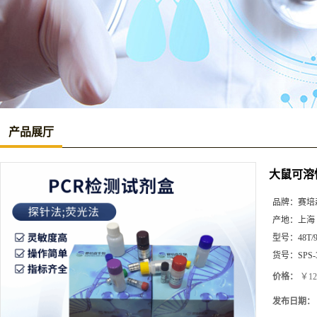
产品展厅
大鼠可溶性
品牌：
赛培
产地：
上海
型号：
48T/
货号：
SPS-
价格：
￥12
发布日期：