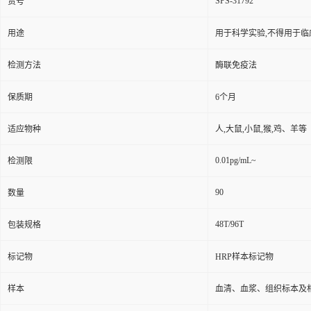
SPS-31792
货号
用途
用于科学实验,不得用于临
检测方法
酶联免疫法
保质期
6个月
适应物种
人,大鼠,小鼠,猴,鸡、羊等
0.01pg/mL~
检测限
90
数量
48T/96T
包装规格
标记物
HRP样本标记物
样本
血清、血浆、组织标本及