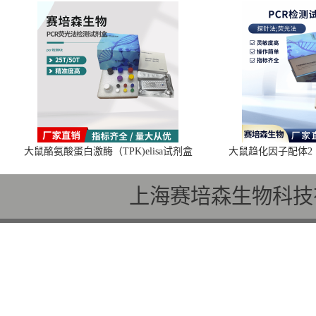
大鼠酪氨酸蛋白激酶（TPK)elisa试剂盒
大鼠趋化因子配体2（C
上海赛培森生物科技