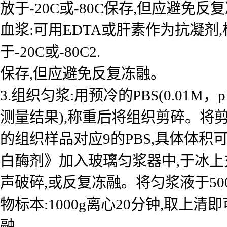
放于-20C或-80C保存,但应避免反
血浆:可用EDTA或肝素作为抗凝剂,标本
于-20C或-80C2.
保存,但应避免反复冻融。
3.组织匀浆:用预冷的PBS(0.01
测量结果),称重后将组织剪碎。将剪
的组织样品对应9的PBS,具体体积
白酶剂》加入玻璃匀浆器中,于冰上
声破碎,或反复冻融。将匀浆液于50
物标本:1000g离心20分钟,取上清
融。