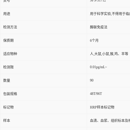
SPS-31712
货号
用途
用于科学实验,不得用于临
检测方法
酶联免疫法
保质期
6个月
适应物种
人,大鼠,小鼠,猴,鸡、羊等
0.01pg/mL~
检测限
90
数量
48T/96T
包装规格
标记物
HRP样本标记物
样本
血清、血浆、组织标本及