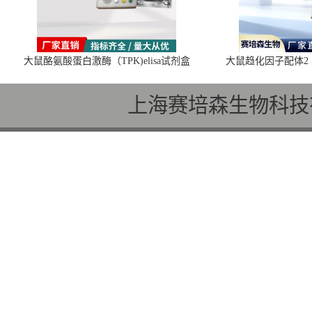
大鼠酪氨酸蛋白激酶（TPK)elisa试剂盒
大鼠趋化因子配体2（C
上海赛培森生物科技