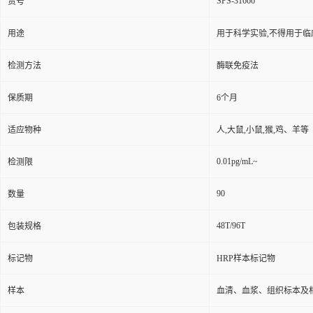
SPS-31666
货号
用途
用于科学实验,不得用于临
检测方法
酶联免疫法
保质期
6个月
适应物种
人,大鼠,小鼠,猴,鸡、羊等
0.01pg/mL~
检测限
90
数量
48T/96T
包装规格
标记物
HRP样本标记物
样本
血清、血浆、组织标本及