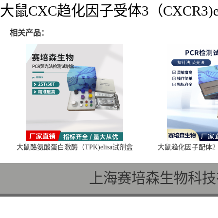
大鼠CXC趋化因子受体3（CXCR3)e
相关产品：
大鼠酪氨酸蛋白激酶（TPK)elisa试剂盒
大鼠趋化因子配体2（C
上海赛培森生物科技