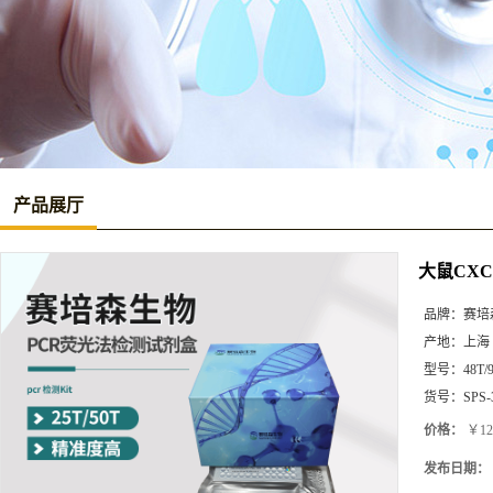
产品展厅
大鼠CXC
品牌：
赛培
产地：
上海
型号：
48T/
货号：
SPS-
价格：
￥12
发布日期：