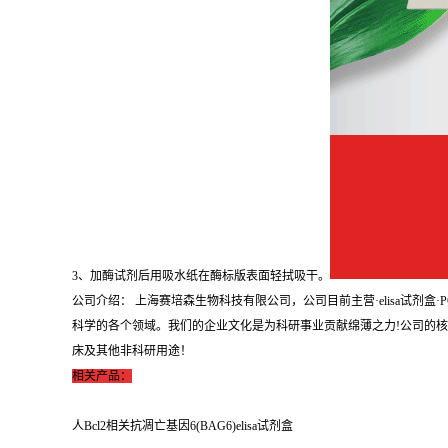
3、加酶试剂后用吸水纸在酶标版表面轻拭吸干。
公司介绍： 上海赛培森生物科技有限公司，公司目前主营·elisa试
科学的各个领域。我们的企业文化是为科研事业贡献绵薄之力!公司的
床及其他非科研用途！
相关产品：
人Bcl2相关抗凋亡基因6(BAG6)elisa试剂盒