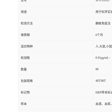
SPS-31653
货号
用途
用于科学实
检测方法
酶联免疫法
保质期
6个月
适应物种
人,大鼠,小鼠
0.01pg/mL~
检测限
90
数量
48T/96T
包装规格
标记物
HRP样本标
样本
血清、血浆