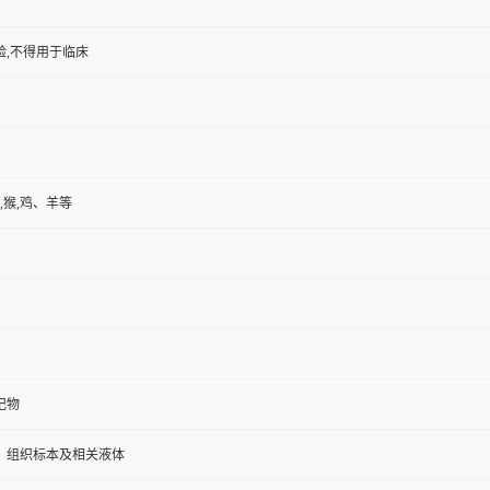
验,不得用于临床
,猴,鸡、羊等
记物
、组织标本及相关液体