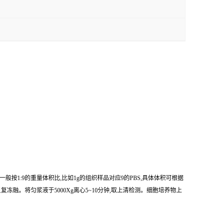
(一般按1:9的重量体积比,比如1g的组织样品对应9的PBS,具体体积可根据
融。将匀浆液于5000Xg离心5~10分钟,取上清检测。细胞培养物上