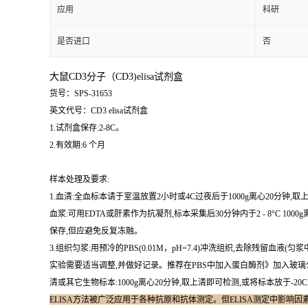
应用
科研
是否进口
否
大鼠CD3分子（CD3)elisa试剂盒
货号：SPS-31653
英文代号：CD3 elisa试剂盒
1.试剂盒保存:2-8C。
2.有效期:6 个月
样本处理及要求:
1.血清:全血标本请于室温放置2小时或4C过夜后于1000g离心20分钟,取
血浆:可用EDTA或肝素作为抗凝剂,标本采集后30分钟内于2 - 8°C 1000g离
保存,但应避免反复冻融。
3.组织匀浆:用预冷的PBS(0.01M，pH=7.4)冲洗组织,去除残留
实验需要适当调整,并做好记录。推荐在PBS中加入蛋白酶剂》加入玻璃匀
清或其它生物标本:1000g离心20分钟,取上清即可检测,或将标本放于-20C
ELISA方法被广泛应用于各种抗原和抗体测定。但ELISA测定中影响