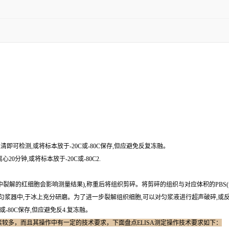
上清即可检测,或将标本放于-20C或-80C保存,但应避免反复冻融。
心20分钟,或将标本放于-20C或-80C2.
血液(匀浆中裂解的红细胞会影响测量结果),称重后将组织剪碎。将剪碎的组织与对应体积的PBS
浆器中,于冰上充分研磨。为了进一步裂解组织细胞,可以对匀浆液进行超声破碎,或反复冻
或-80C保存,但应避免反4.复冻融。
因素较多，而且其操作中有一定的技术要求，下面盘点ELISA测定操作技术要求如下：