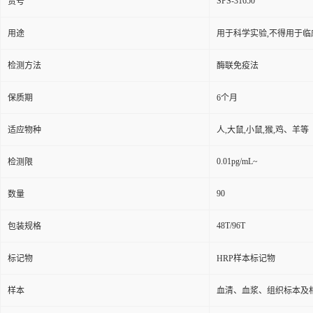
SPS-31650
货号
用途
用于科学实验,不得用于临
检测方法
酶联免疫法
保质期
6个月
适应物种
人,大鼠,小鼠,猴,鸡、羊等
0.01pg/mL~
检测限
90
数量
48T/96T
包装规格
标记物
HRP样本标记物
样本
血清、血浆、组织标本及