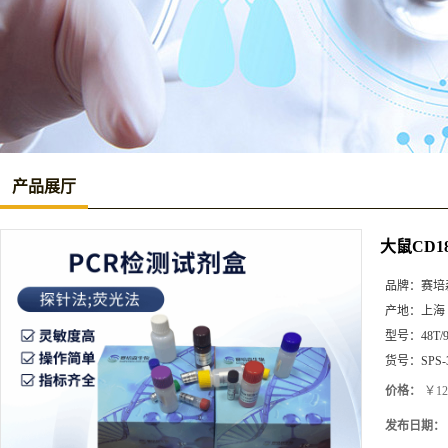
产品展厅
大鼠CD18
品牌：
赛培
产地：
上海
型号：
48T/
货号：
SPS-
价格：
￥12
发布日期：