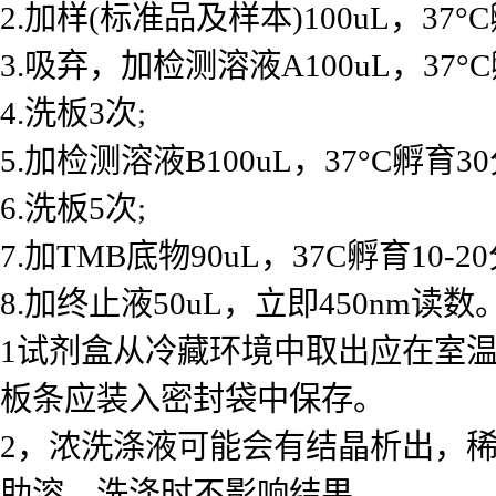
2.加样(标准品及样本)100uL，37°
3.吸弃，加检测溶液A100uL，37°
4.洗板3次;
5.加检测溶液B100uL，37°C孵育30
6.洗板5次;
7.加TMB底物90uL，37C孵育10-2
8.加终止液50uL，立即450nm读数。
1试剂盒从冷藏环境中取出应在室温
板条应装入密封袋中保存。
2，浓洗涤液可能会有结晶析出，
助溶，洗涤时不影响结果。