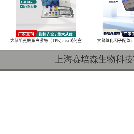
大鼠酪氨酸蛋白激酶（TPK)elisa试剂盒
大鼠趋化因子配体2（C
上海赛培森生物科技