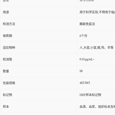
SPS-31636
货号
用途
用于科学实验,不得用于临
检测方法
酶联免疫法
保质期
6个月
适应物种
人,大鼠,小鼠,猴,鸡、羊等
0.01pg/mL~
检测限
90
数量
48T/96T
包装规格
标记物
HRP样本标记物
样本
血清、血浆、组织标本及