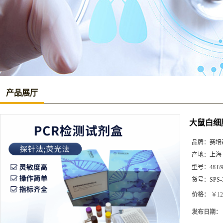
产品展厅
大鼠白细胞介
品牌：
赛培
产地：
上海
型号：
48T/
货号：
SPS-
价格：
￥12
发布日期：