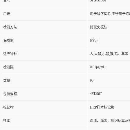
SPS-31566
货号
用途
用于科学实验,不得用于临
检测方法
酶联免疫法
保质期
6个月
适应物种
人,大鼠,小鼠,猴,鸡、羊等
0.01pg/mL~
检测限
90
数量
48T/96T
包装规格
标记物
HRP样本标记物
样本
血清、血浆、组织标本及