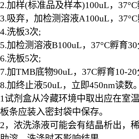
2.加样(标准品及样本)100uL，37°
3.吸弃，加检测溶液A100uL，37°
4.洗板3次;
5.加检测溶液B100uL，37°C孵育30
6.洗板5次;
7.加TMB底物90uL，37C孵育10-2
8.加终止液50uL，立即450nm读数。
1试剂盒从冷藏环境中取出应在室温
板条应装入密封袋中保存。
2，浓洗涤液可能会有结晶析出，
助溶，洗涤时不影响结果。