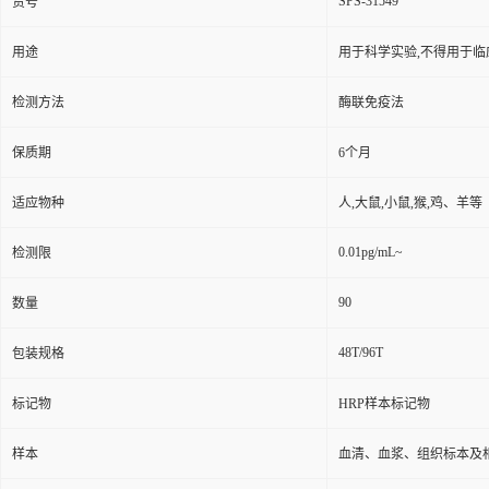
SPS-31549
货号
用途
用于科学实验,不得用于临
检测方法
酶联免疫法
保质期
6个月
适应物种
人,大鼠,小鼠,猴,鸡、羊等
0.01pg/mL~
检测限
90
数量
48T/96T
包装规格
标记物
HRP样本标记物
样本
血清、血浆、组织标本及