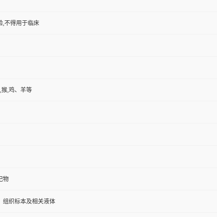
验,不得用于临床
,猴,鸡、羊等
记物
、组织标本及相关液体