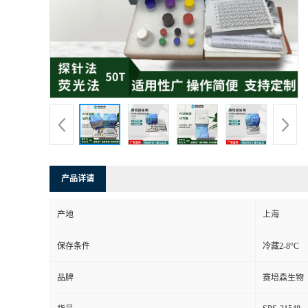
产品详请
产地
上海
保存条件
冷藏2-8°C
品牌
赛培森生物