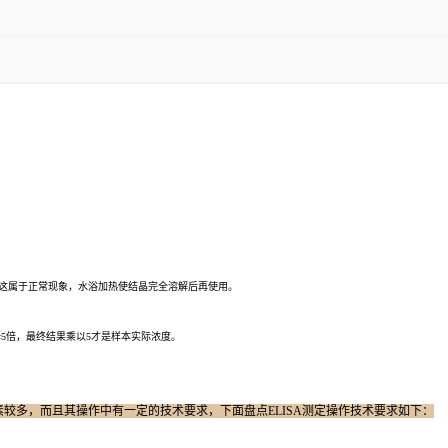
晶，这属于正常现象，水浴加热使结晶完全溶解后再使用。
释5倍，最终结果乘以5才是样本实际浓度。
因素较多，而且其操作中有一定的技术要求，下面盘点ELISA测定操作技术要求如下：