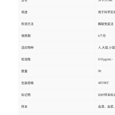
SPS-31548
货号
用途
用于科学实
检测方法
酶联免疫法
保质期
6个月
适应物种
人,大鼠,小鼠
0.01pg/mL~
检测限
90
数量
48T/96T
包装规格
标记物
HRP样本标
样本
血清、血浆