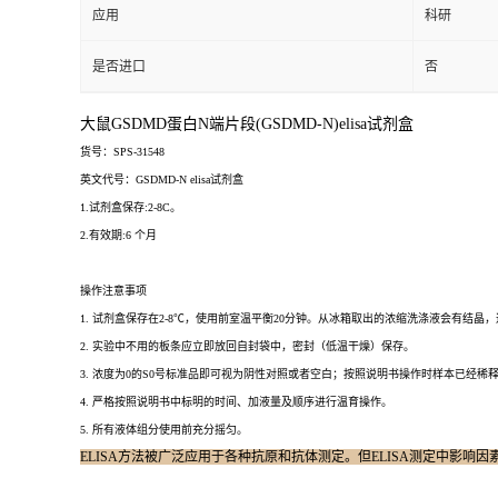
应用
科研
是否进口
否
大鼠GSDMD蛋白N端片段(GSDMD-N)elisa试剂盒
货号：SPS-31548
英文代号：GSDMD-N elisa试剂盒
1.试剂盒保存:2-8C。
2.有效期:6 个月
操作注意事项
1. 试剂盒保存在2-8℃，使用前室温平衡20分钟。从冰箱取出的浓缩洗涤液会有结
2. 实验中不用的板条应立即放回自封袋中，密封（低温干燥）保存。
3. 浓度为0的S0号标准品即可视为阴性对照或者空白；按照说明书操作时样本已经稀
4. 严格按照说明书中标明的时间、加液量及顺序进行温育操作。
5. 所有液体组分使用前充分摇匀。
ELISA方法被广泛应用于各种抗原和抗体测定。但ELISA测定中影响