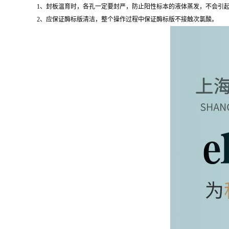
1、封板温育时，各孔一定要封严，防止阳性标本的液体蒸发，不会引起
2、应保证酶标版清洁，整个操作过程中保证酶标版不接触次氯酸。