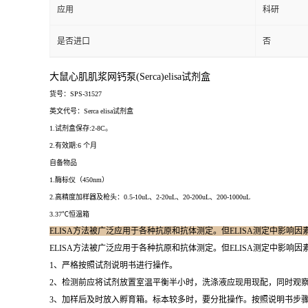
应用
科研
是否进口
否
大鼠心肌肌浆网钙泵(Serca)elisa试剂盒
货号：SPS-31527
英文代号：Serca elisa试剂盒
1.试剂盒保存:2-8C。
2.有效期:6 个月
自备物品
1.酶标仪（450nm）
2.高精度加样器及枪头：0.5-10uL、2-20uL、20-200uL、200-1000uL
3.37℃恒温箱
ELISA方法被广泛应用于各种抗原和抗体测定。但ELISA测定中影响
ELISA方法被广泛应用于各种抗原和抗体测定。但ELISA测定中影响
1、严格按照试剂说明书进行操作。
2、检测前应将试剂放置室温平衡半小时，洗涤液应现用现配，同时观察
3、加样后及时放入孵育箱。标本较多时，要分批操作。按照说明书步