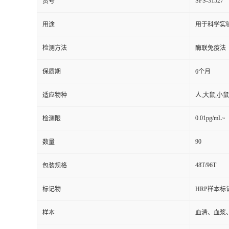
SPS-31527
货号
用途
用于科学实
检测方法
酶联免疫法
保质期
6个月
适应物种
人,大鼠,小鼠
0.01pg/mL~
检测限
90
数量
48T/96T
包装规格
标记物
HRP样本标
样本
血清、血浆