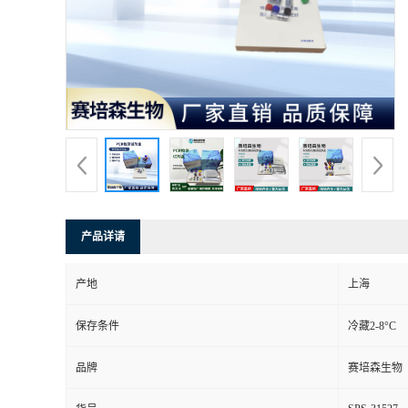
产品详请
产地
上海
保存条件
冷藏2-8°C
品牌
赛培森生物