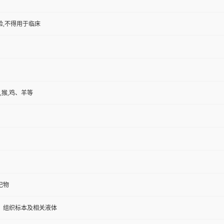
验,不得用于临床
,猴,鸡、羊等
记物
、组织标本及相关液体