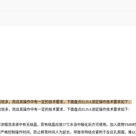
因素较多，而且其操作中有一定的技术要求，下面盘点ELISA测定操作技术要求如下：
因素较多，而且其操作中有一定的技术要求，下面盘点ELISA测定操作技术要求如下：
浓缩洗涤液中有无结晶，若有结晶应放37℃水浴中融化后方可使用。加入底物TMB
骤严格控制操作时间，防止孵育时间人为延长，导致非特结合紧附于反应孔周围，难以