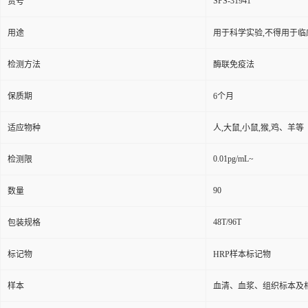
SPS-31941
货号
用途
用于科学实验,不得用于临
检测方法
酶联免疫法
保质期
6个月
适应物种
人,大鼠,小鼠,猴,鸡、羊等
0.01pg/mL~
检测限
90
数量
48T/96T
包装规格
标记物
HRP样本标记物
样本
血清、血浆、组织标本及