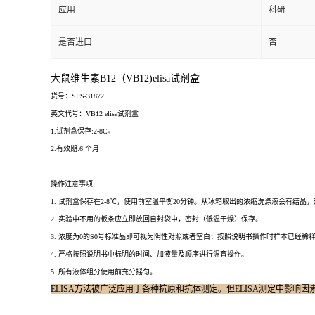
应用
科研
是否进口
否
大鼠维生素B12（VB12)elisa试剂盒
货号：SPS-31872
英文代号：VB12 elisa试剂盒
1.试剂盒保存:2-8C。
2.有效期:6 个月
操作注意事项
1. 试剂盒保存在2-8℃，使用前室温平衡20分钟。从冰箱取出的浓缩洗涤液会有结
2. 实验中不用的板条应立即放回自封袋中，密封（低温干燥）保存。
3. 浓度为0的S0号标准品即可视为阴性对照或者空白；按照说明书操作时样本已经稀
4. 严格按照说明书中标明的时间、加液量及顺序进行温育操作。
5. 所有液体组分使用前充分摇匀。
ELISA方法被广泛应用于各种抗原和抗体测定。但ELISA测定中影响