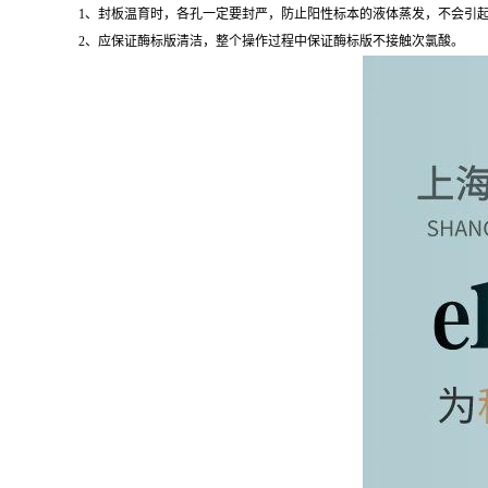
1、封板温育时，各孔一定要封严，防止阳性标本的液体蒸发，不会引起
2、应保证酶标版清洁，整个操作过程中保证酶标版不接触次氯酸。