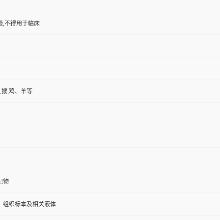
验,不得用于临床
,猴,鸡、羊等
记物
、组织标本及相关液体