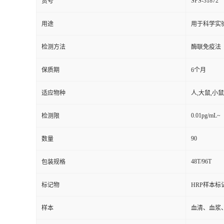
SPS-31872
货号
用途
用于科学实
检测方法
酶联免疫法
保质期
6个月
适应物种
人,大鼠,小鼠
0.01pg/mL~
检测限
90
数量
48T/96T
包装规格
标记物
HRP样本标
样本
血清、血浆