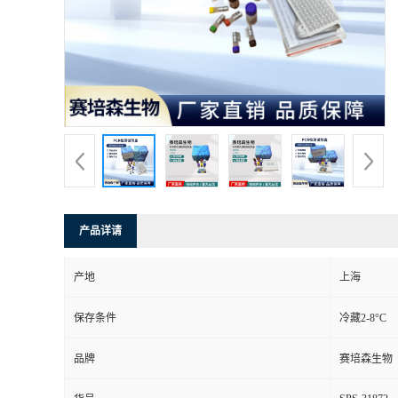
产品详请
产地
上海
保存条件
冷藏2-8°C
品牌
赛培森生物