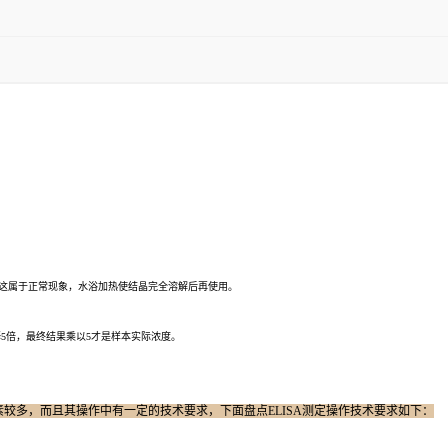
晶，这属于正常现象，水浴加热使结晶完全溶解后再使用。
释5倍，最终结果乘以5才是样本实际浓度。
因素较多，而且其操作中有一定的技术要求，下面盘点ELISA测定操作技术要求如下：