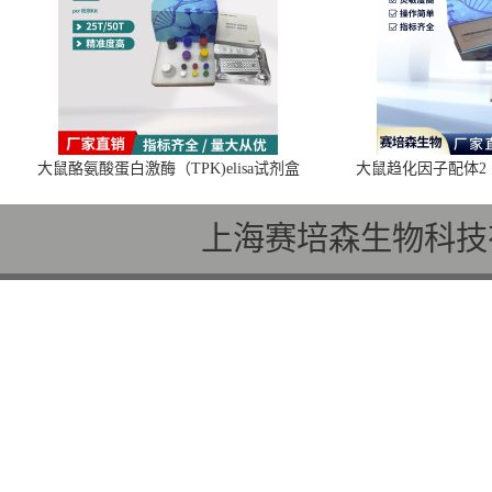
大鼠酪氨酸蛋白激酶（TPK)elisa试剂盒
大鼠趋化因子配体2（C
上海赛培森生物科技