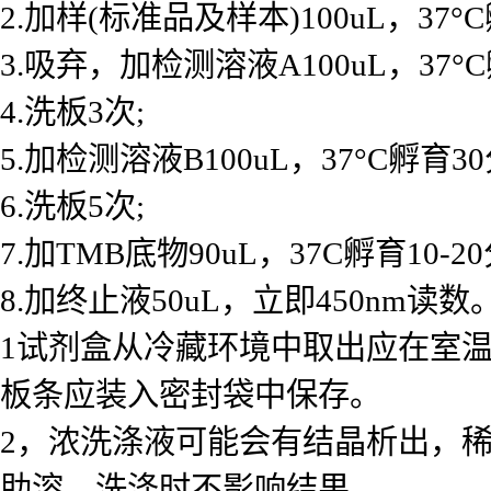
2.加样(标准品及样本)100uL，37°
3.吸弃，加检测溶液A100uL，37°
4.洗板3次;
5.加检测溶液B100uL，37°C孵育30
6.洗板5次;
7.加TMB底物90uL，37C孵育10-2
8.加终止液50uL，立即450nm读数。
1试剂盒从冷藏环境中取出应在室温
板条应装入密封袋中保存。
2，浓洗涤液可能会有结晶析出，
助溶，洗涤时不影响结果。