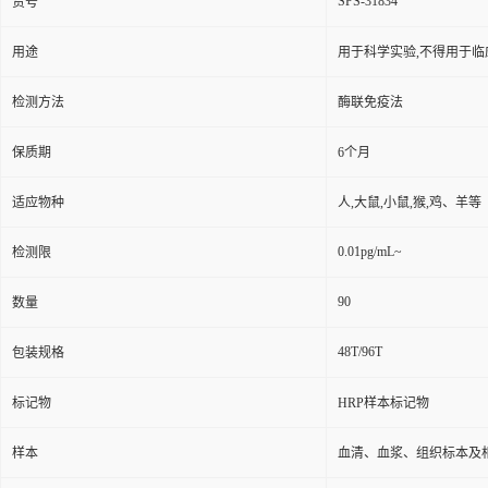
SPS-31834
货号
用途
用于科学实验,不得用于临
检测方法
酶联免疫法
保质期
6个月
适应物种
人,大鼠,小鼠,猴,鸡、羊等
0.01pg/mL~
检测限
90
数量
48T/96T
包装规格
标记物
HRP样本标记物
样本
血清、血浆、组织标本及