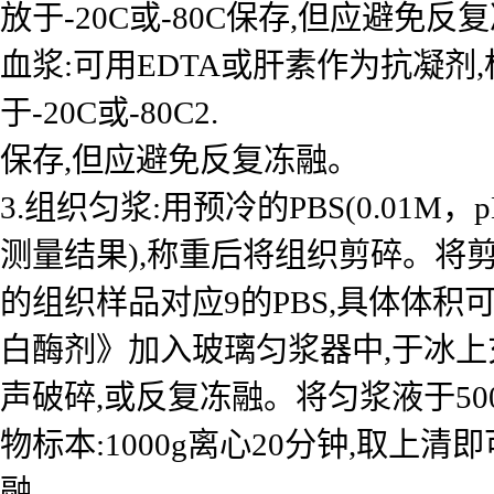
放于-20C或-80C保存,但应避免反
血浆:可用EDTA或肝素作为抗凝剂,标本
于-20C或-80C2.
保存,但应避免反复冻融。
3.组织匀浆:用预冷的PBS(0.01
测量结果),称重后将组织剪碎。将剪
的组织样品对应9的PBS,具体体积
白酶剂》加入玻璃匀浆器中,于冰上
声破碎,或反复冻融。将匀浆液于50
物标本:1000g离心20分钟,取上清
融。