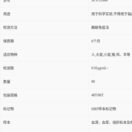
SPS-31984
货号
用途
用于科学实验,不得用于临
检测方法
酶联免疫法
保质期
6个月
适应物种
人,大鼠,小鼠,猴,鸡、羊等
0.01pg/mL~
检测限
90
数量
48T/96T
包装规格
标记物
HRP样本标记物
样本
血清、血浆、组织标本及