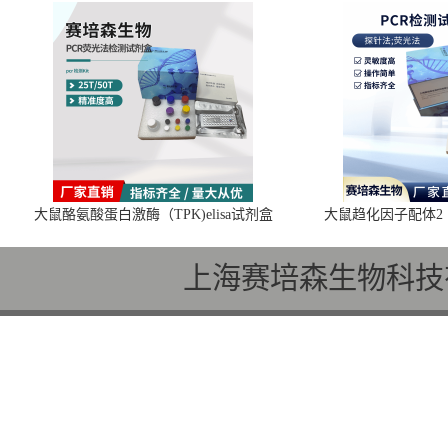
大鼠酪氨酸蛋白激酶（TPK)elisa试剂盒
大鼠趋化因子配体2（C
上海赛培森生物科技