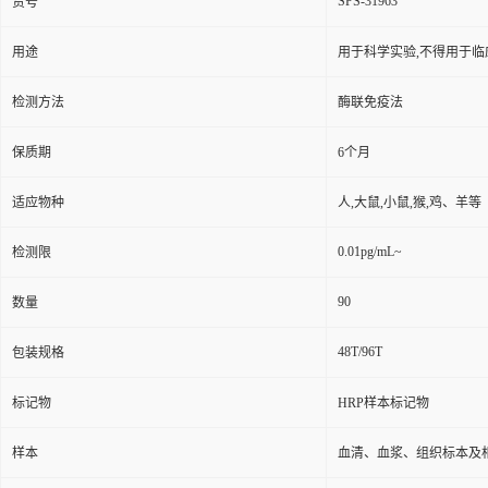
SPS-31963
货号
用途
用于科学实验,不得用于临
检测方法
酶联免疫法
保质期
6个月
适应物种
人,大鼠,小鼠,猴,鸡、羊等
0.01pg/mL~
检测限
90
数量
48T/96T
包装规格
标记物
HRP样本标记物
样本
血清、血浆、组织标本及