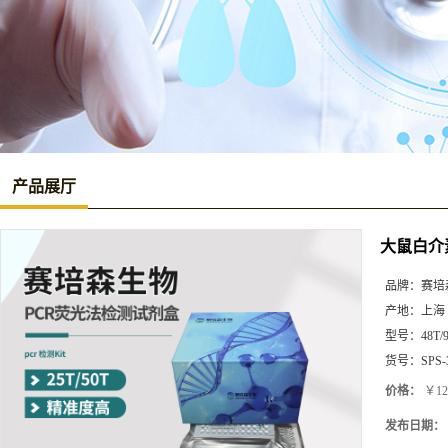
产品展厅
大鼠白介素2
品牌：
赛培
产地：
上海
型号：
48T/
货号：
SPS-
价格：
￥12
发布日期：