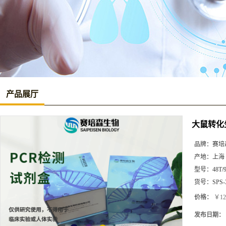
产品展厅
大鼠转化生长
品牌：
赛培
产地：
上海
型号：
48T/
货号：
SPS-
价格：
￥12
发布日期：