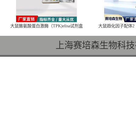
大鼠酪氨酸蛋白激酶（TPK)elisa试剂盒
大鼠趋化因子配体2（C
上海赛培森生物科技