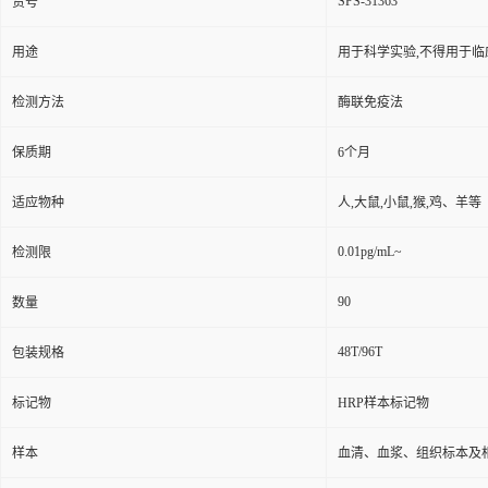
SPS-31363
货号
用途
用于科学实验,不得用于临
检测方法
酶联免疫法
保质期
6个月
适应物种
人,大鼠,小鼠,猴,鸡、羊等
0.01pg/mL~
检测限
90
数量
48T/96T
包装规格
标记物
HRP样本标记物
样本
血清、血浆、组织标本及