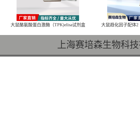
大鼠酪氨酸蛋白激酶（TPK)elisa试剂盒
大鼠趋化因子配体2（C
上海赛培森生物科技