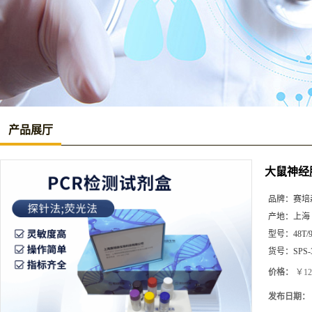
产品展厅
大鼠神经肽S
品牌：
赛培
产地：
上海
型号：
48T/
货号：
SPS-
价格：
￥12
发布日期：