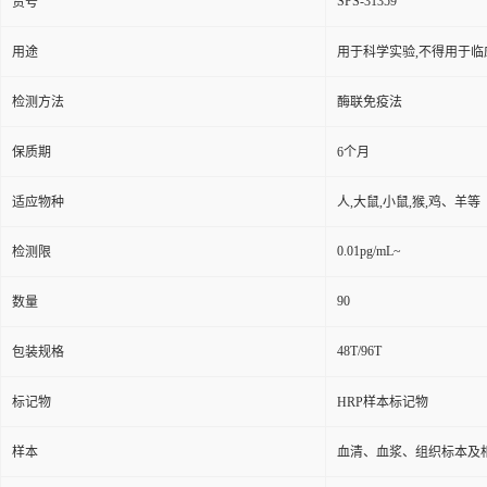
SPS-31359
货号
用途
用于科学实验,不得用于临
检测方法
酶联免疫法
保质期
6个月
适应物种
人,大鼠,小鼠,猴,鸡、羊等
0.01pg/mL~
检测限
90
数量
48T/96T
包装规格
标记物
HRP样本标记物
样本
血清、血浆、组织标本及