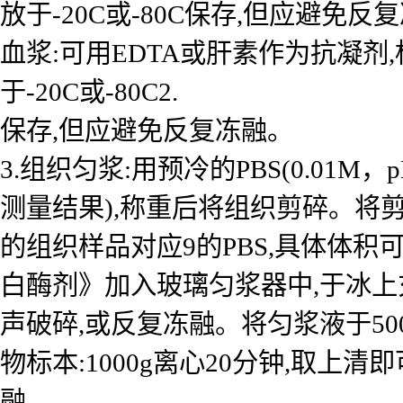
放于-20C或-80C保存,但应避免反
血浆:可用EDTA或肝素作为抗凝剂,标本
于-20C或-80C2.
保存,但应避免反复冻融。
3.组织匀浆:用预冷的PBS(0.01
测量结果),称重后将组织剪碎。将剪
的组织样品对应9的PBS,具体体积
白酶剂》加入玻璃匀浆器中,于冰上
声破碎,或反复冻融。将匀浆液于50
物标本:1000g离心20分钟,取上清
融。