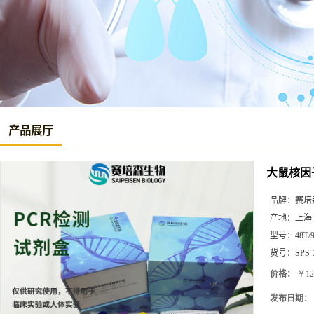
产品展厅
大鼠核因子
品牌：
赛培
产地：
上海
型号：
48T/
货号：
SPS-
价格：
￥12
发布日期：