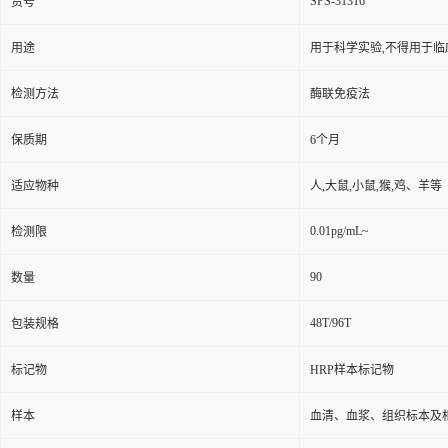
SPS-31316
货号
用途
用于科学实验,不得用于临
检测方法
酶联免疫法
保质期
6个月
适应物种
人,大鼠,小鼠,猴,鸡、羊等
0.01pg/mL~
检测限
90
数量
48T/96T
包装规格
标记物
HRP样本标记物
样本
血清、血浆、组织标本及