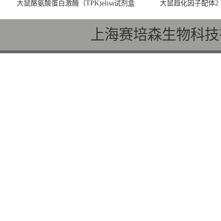
大鼠酪氨酸蛋白激酶（TPK)elisa试剂盒
大鼠趋化因子配体2（C
上海赛培森生物科技