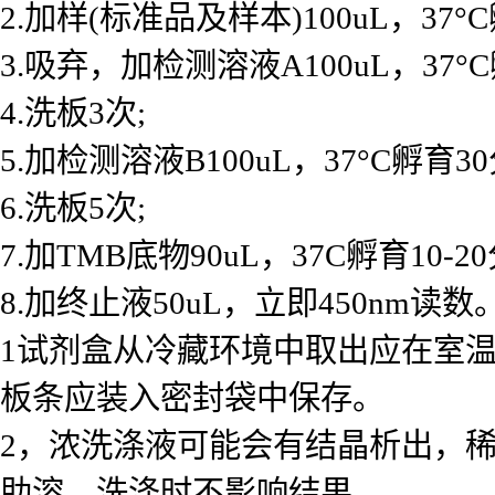
2.加样(标准品及样本)100uL，37°
3.吸弃，加检测溶液A100uL，37°
4.洗板3次;
5.加检测溶液B100uL，37°C孵育30
6.洗板5次;
7.加TMB底物90uL，37C孵育10-2
8.加终止液50uL，立即450nm读数。
1试剂盒从冷藏环境中取出应在室温
板条应装入密封袋中保存。
2，浓洗涤液可能会有结晶析出，
助溶，洗涤时不影响结果。