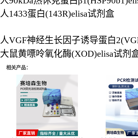
人90kDa热休克蛋白β1(HSP90b1)el
人1433蛋白(143R)elisa试剂盒
人VGF神经生长因子诱导蛋白2(VGF-2
大鼠黄嘌呤氧化酶(XOD)elisa试剂
相关产品：