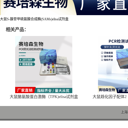
大鼠S-腺苷甲硫氨酸合成酶(SAMs)elisa试剂盒
相关产品：
大鼠酪氨酸蛋白激酶（TPK)elisa试剂盒
大鼠趋化因子配体2（C
上海