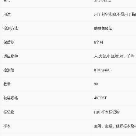
SPS-31312
货号
用途
用于科学实验,不得用于临
检测方法
酶联免疫法
保质期
6个月
适应物种
人,大鼠,小鼠,猴,鸡、羊等
0.01pg/mL~
检测限
90
数量
48T/96T
包装规格
标记物
HRP样本标记物
样本
血清、血浆、组织标本及