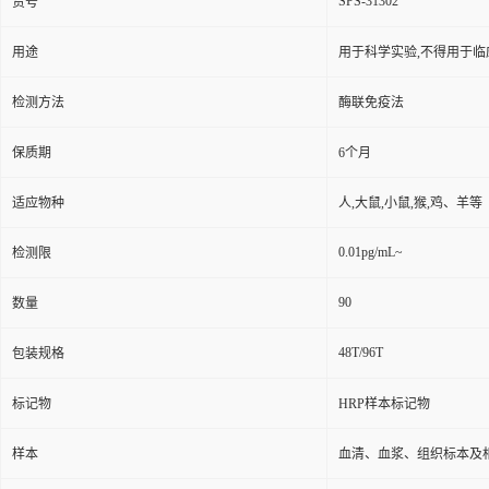
SPS-31302
货号
用途
用于科学实验,不得用于临
检测方法
酶联免疫法
保质期
6个月
适应物种
人,大鼠,小鼠,猴,鸡、羊等
0.01pg/mL~
检测限
90
数量
48T/96T
包装规格
标记物
HRP样本标记物
样本
血清、血浆、组织标本及