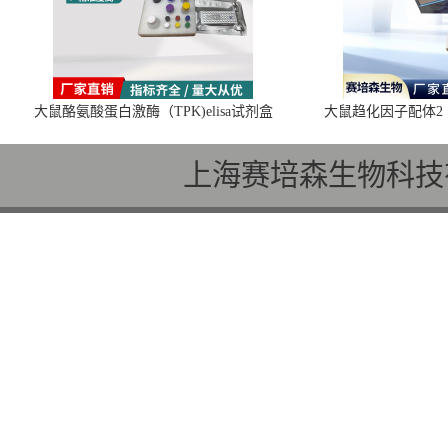
大鼠酪氨酸蛋白激酶（TPK)elisa试剂盒
大鼠趋化因子配体2（C
上海赛培森生物科技