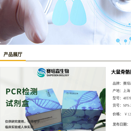
产品展厅
大鼠骨骼肌
品牌：
赛培
产地：
上海
型号：
48T/
货号：
SPS-
价格：
￥12
发布日期：