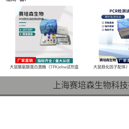
大鼠酪氨酸蛋白激酶（TPK)elisa试剂盒
大鼠趋化因子配体2（C
上海赛培森生物科技