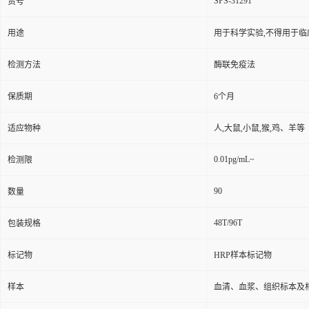
SPS-31291
货号
用途
用于科学实验,不得用于临
检测方法
酶联免疫法
保质期
6个月
适应物种
人,大鼠,小鼠,猴,鸡、羊等
0.01pg/mL~
检测限
90
数量
48T/96T
包装规格
标记物
HRP样本标记物
样本
血清、血浆、组织标本及