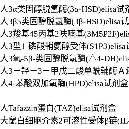
人3α类固醇脱氢酶(3α-HSD)elisa
人3β5类固醇脱氢酶(3β-HSD)elisa
人3羧基45丙基2呋喃基(3M5P2F)el
人3型1-磷酸鞘氨醇受体(S1P3)elis
人3氧-5β-类固醇脱氢酶(△4-DH)el
人3－羟－3－甲戊二酸单酰辅酶Ａ还原酶
人4-苯酸双加氧酶(HPD)elisa试剂盒
人Tafazzin蛋白(TAZ)elisa试剂盒
大鼠白细胞介素2可溶性受体β链(IL-2s