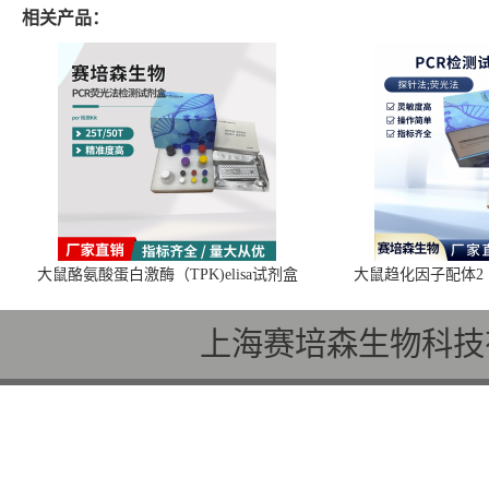
相关产品：
大鼠酪氨酸蛋白激酶（TPK)elisa试剂盒
大鼠趋化因子配体2（C
上海赛培森生物科技