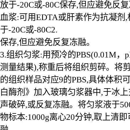
放于-20C或-80C保存,但应避免反
血浆:可用EDTA或肝素作为抗凝剂,标本
于-20C或-80C2.
保存,但应避免反复冻融。
3.组织匀浆:用预冷的PBS(0.01
测量结果),称重后将组织剪碎。将剪
的组织样品对应9的PBS,具体体积
白酶剂》加入玻璃匀浆器中,于冰上
声破碎,或反复冻融。将匀浆液于50
物标本:1000g离心20分钟,取上清
融。