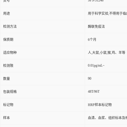
SPS-31248
货号
用途
用于科学实验,不得用于临
检测方法
酶联免疫法
保质期
6个月
适应物种
人,大鼠,小鼠,猴,鸡、羊等
0.01pg/mL~
检测限
90
数量
48T/96T
包装规格
标记物
HRP样本标记物
样本
血清、血浆、组织标本及