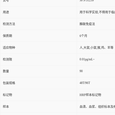
SPS-31239
货号
用途
用于科学实验,不得用于临
检测方法
酶联免疫法
保质期
6个月
适应物种
人,大鼠,小鼠,猴,鸡、羊等
0.01pg/mL~
检测限
90
数量
48T/96T
包装规格
标记物
HRP样本标记物
样本
血清、血浆、组织标本及