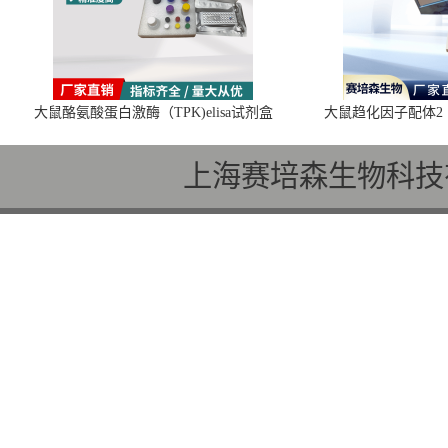
大鼠酪氨酸蛋白激酶（TPK)elisa试剂盒
大鼠趋化因子配体2（C
上海赛培森生物科技