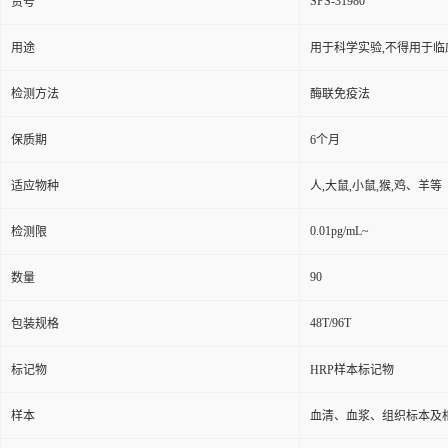
SPS-31980
货号
用途
用于科学实验,不得用于临
检测方法
酶联免疫法
保质期
6个月
适应物种
人,大鼠,小鼠,猴,鸡、羊等
0.01pg/mL~
检测限
90
数量
48T/96T
包装规格
标记物
HRP样本标记物
样本
血清、血浆、组织标本及