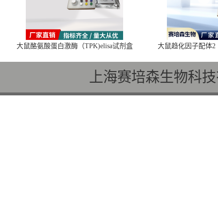
大鼠酪氨酸蛋白激酶（TPK)elisa试剂盒
大鼠趋化因子配体2（C
上海赛培森生物科技