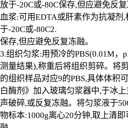
放于-20C或-80C保存,但应避免反
血浆:可用EDTA或肝素作为抗凝剂,标本
于-20C或-80C2.
保存,但应避免反复冻融。
3.组织匀浆:用预冷的PBS(0.01
测量结果),称重后将组织剪碎。将剪
的组织样品对应9的PBS,具体体积
白酶剂》加入玻璃匀浆器中,于冰上
声破碎,或反复冻融。将匀浆液于50
物标本:1000g离心20分钟,取上清
融。