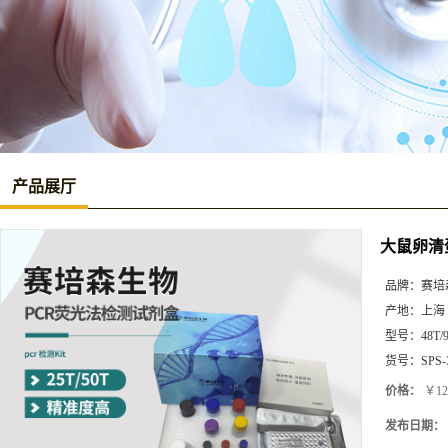
产品展厅
大鼠卵清蛋
品牌：
赛培
产地：
上海
型号：
48T/
货号：
SPS-
价格：
￥12
发布日期：