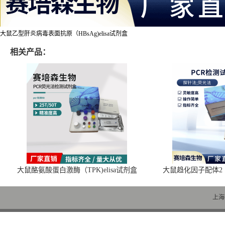
大鼠乙型肝炎病毒表面抗原（HBsAg)elisa试剂盒
相关产品：
大鼠酪氨酸蛋白激酶（TPK)elisa试剂盒
大鼠趋化因子配体2（C
上海