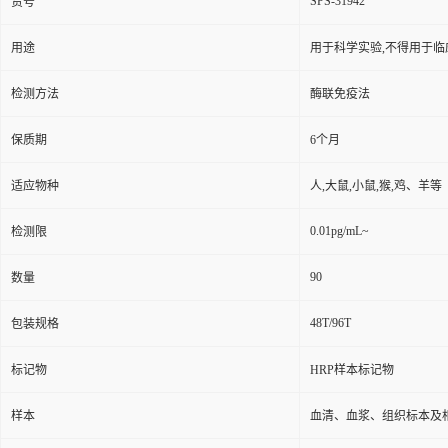
SPS-31942
货号
用途
用于科学实验,不得用于临
检测方法
酶联免疫法
保质期
6个月
适应物种
人,大鼠,小鼠,猴,鸡、羊等
0.01pg/mL~
检测限
90
数量
48T/96T
包装规格
标记物
HRP样本标记物
样本
血清、血浆、组织标本及