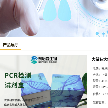
产品展厅
大鼠狂犬病
品牌：
赛培
产地：
上海
型号：
48T/
货号：
SPS-
价格：
￥12
发布日期：