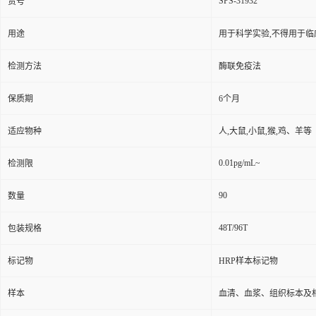
SPS-31932
货号
用途
用于科学实验,不得用于临
检测方法
酶联免疫法
保质期
6个月
适应物种
人,大鼠,小鼠,猴,鸡、羊等
0.01pg/mL~
检测限
90
数量
48T/96T
包装规格
标记物
HRP样本标记物
样本
血清、血浆、组织标本及