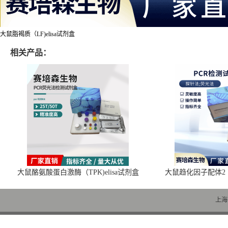
大鼠脂褐质（LF)elisa试剂盒
相关产品：
大鼠酪氨酸蛋白激酶（TPK)elisa试剂盒
大鼠趋化因子配体2（C
上海