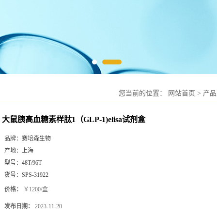
您当前的位置：
网站首页
>
产品
大鼠胰高血糖素样肽1（GLP-1)elisa试剂盒
品牌：
赛培森生物
产地：
上海
型号：
48T/96T
货号：
SPS-31922
价格：
￥1200/盒
发布日期：
2023-11-20