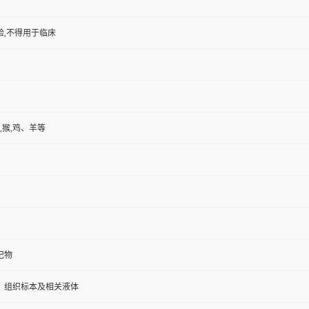
验,不得用于临床
,猴,鸡、羊等
记物
、组织标本及相关液体