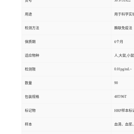
SPS-31922
货号
用途
用于科学实
检测方法
酶联免疫法
保质期
6个月
适应物种
人,大鼠,小鼠
0.01pg/mL~
检测限
90
数量
48T/96T
包装规格
标记物
HRP样本标
样本
血清、血浆