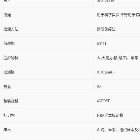
SPS-31918
货号
用途
用于科学实验,不得用于临
检测方法
酶联免疫法
保质期
6个月
适应物种
人,大鼠,小鼠,猴,鸡、羊等
0.01pg/mL~
检测限
90
数量
48T/96T
包装规格
标记物
HRP样本标记物
样本
血清、血浆、组织标本及