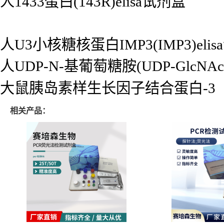
人1433蛋白(143R)elisa试剂盒
人U3小核糖核蛋白IMP3(IMP3)eli
人UDP-N-基葡萄糖胺(UDP-GlcNAc
大鼠胰岛素样生长因子结合蛋白-3（IGF
相关产品：