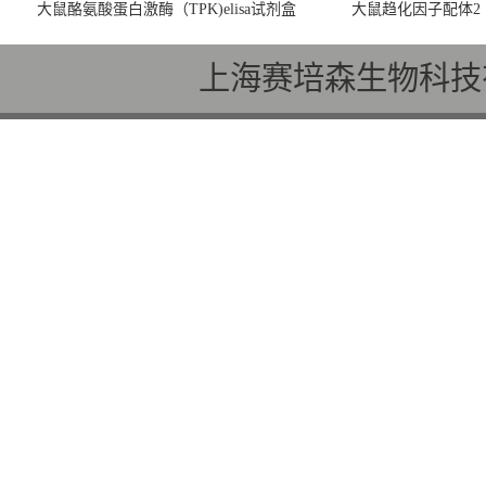
大鼠酪氨酸蛋白激酶（TPK)elisa试剂盒
大鼠趋化因子配体2（C
上海赛培森生物科技