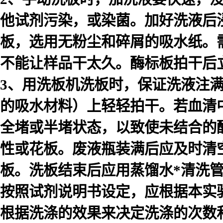
他试剂污染，或染菌。加好洗液后浸泡
板，选用无粉尘和碎屑的吸水纸。
不能让样品干太久。酶标板拍干后
3、用洗板机洗板时，保证洗液注
的吸水材料）上轻轻拍干。若血清
全堵或半堵状态，以致使未结合的
性或花板。废液瓶装满后应及时清
板。洗板结束后应用蒸馏水*清洗
按照试剂说明书设定，应根据本实
根据洗涤的效果来决定洗涤的次数