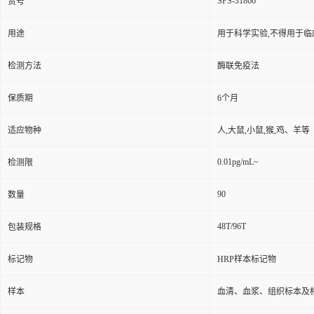
SPS-31866
货号
用途
用于科学实验,不得用于临
检测方法
酶联免疫法
保质期
6个月
适应物种
人,大鼠,小鼠,猴,鸡、羊等
0.01pg/mL~
检测限
90
数量
48T/96T
包装规格
标记物
HRP样本标记物
样本
血清、血浆、组织标本及