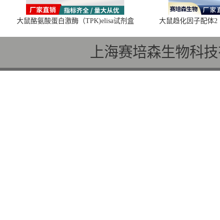
大鼠酪氨酸蛋白激酶（TPK)elisa试剂盒
大鼠趋化因子配体2（C
上海赛培森生物科技