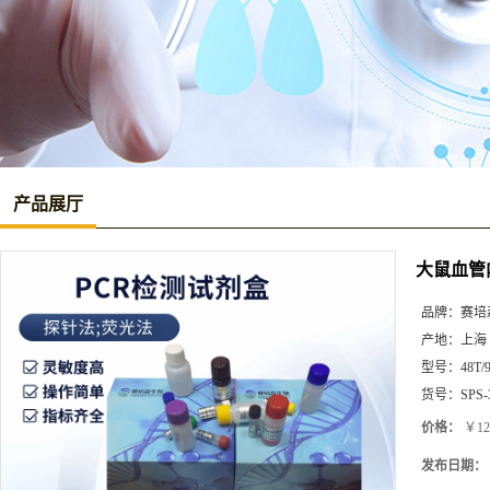
产品展厅
大鼠血管内
品牌：
赛培
产地：
上海
型号：
48T/
货号：
SPS-
价格：
￥12
发布日期：