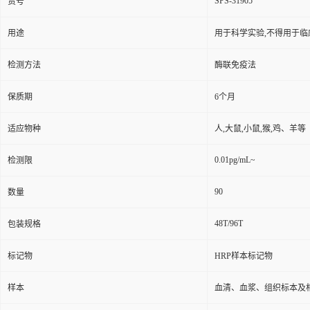
SPS-31905
货号
用途
用于科学实验,不得用于临
检测方法
酶联免疫法
保质期
6个月
适应物种
人,大鼠,小鼠,猴,鸡、羊等
0.01pg/mL~
检测限
90
数量
48T/96T
包装规格
标记物
HRP样本标记物
样本
血清、血浆、组织标本及