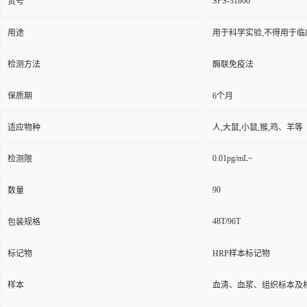
SPS-31860
货号
用途
用于科学实验,不得用于临
检测方法
酶联免疫法
保质期
6个月
适应物种
人,大鼠,小鼠,猴,鸡、羊等
0.01pg/mL~
检测限
90
数量
48T/96T
包装规格
标记物
HRP样本标记物
样本
血清、血浆、组织标本及