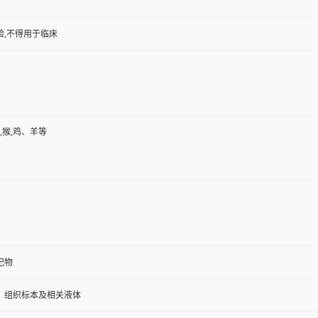
验,不得用于临床
,猴,鸡、羊等
记物
、组织标本及相关液体