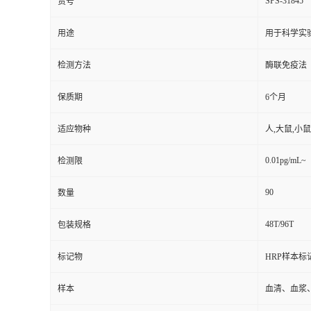
SPS-31845
货号
用途
用于科学实
检测方法
酶联免疫法
保质期
6个月
适应物种
人,大鼠,小鼠
0.01pg/mL~
检测限
90
数量
48T/96T
包装规格
标记物
HRP样本标
样本
血清、血浆