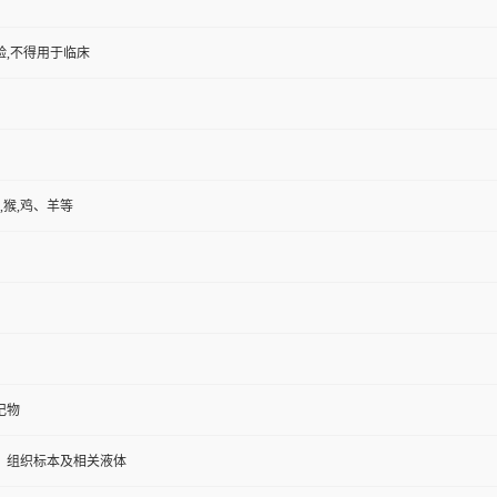
验,不得用于临床
,猴,鸡、羊等
记物
、组织标本及相关液体