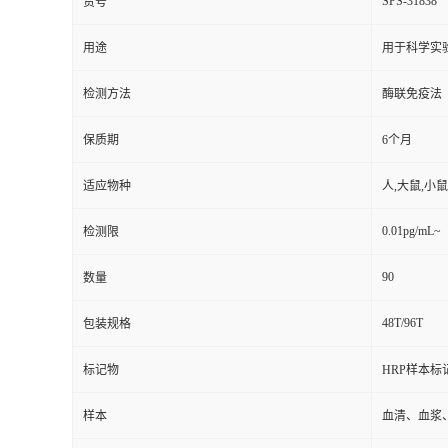
SPS-31838
货号
用途
用于科学实
检测方法
酶联免疫法
保质期
6个月
适应物种
人,大鼠,小鼠
0.01pg/mL~
检测限
90
数量
48T/96T
包装规格
标记物
HRP样本标
样本
血清、血浆