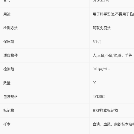
SPS-31776
货号
用途
用于科学实验,不得用于临
检测方法
酶联免疫法
保质期
6个月
适应物种
人,大鼠,小鼠,猴,鸡、羊等
0.01pg/mL~
检测限
90
数量
48T/96T
包装规格
标记物
HRP样本标记物
样本
血清、血浆、组织标本及