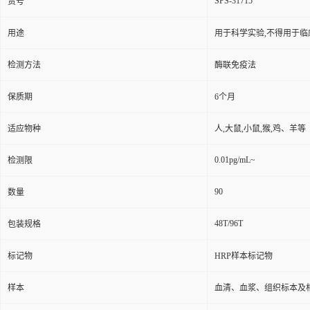
SPS-31715
货号
用途
用于科学实验,不得用于临
检测方法
酶联免疫法
保质期
6个月
适应物种
人,大鼠,小鼠,猴,鸡、羊等
0.01pg/mL~
检测限
90
数量
48T/96T
包装规格
标记物
HRP样本标记物
样本
血清、血浆、组织标本及