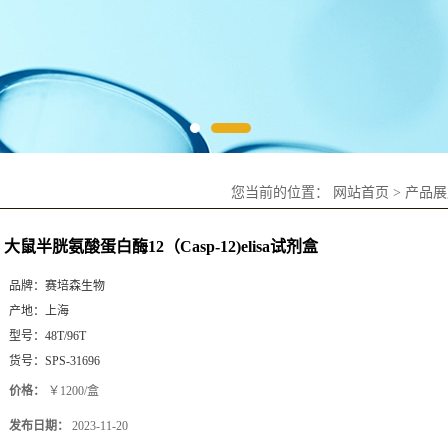
您当前的位置：
网站首页
>
产品展
大鼠半胱氨酸蛋白酶12（Casp-12)elisa试剂盒
品牌：
赛培森生物
产地：
上海
型号：
48T/96T
货号：
SPS-31696
价格：
￥1200/盒
发布日期：
2023-11-20