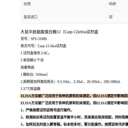
应用
科研
是否进口
否
大鼠半胱氨酸蛋白酶12（Casp-12)elisa试剂盒
货号：SPS-31696
英文代号：Casp-12 elisa试剂盒
1.试剂盒保存:2-8C。
2.有效期:6 个月
自备物品
1.酶标仪（450nm）
2.高精度加样器及枪头：0.5-10uL、2-20uL、20-200uL、200-1000uL
3.37℃恒温箱
ELISA方法被广泛应用于各种抗原和抗体测定。但ELISA测定中影
ELISA方法被广泛应用于各种抗原和抗体测定。但ELISA测定中影
1、严格按照试剂说明书进行操作。
2、检测前应将试剂放置室温平衡半小时，洗涤液应现用现配，同时观察
3、加样后及时放入孵育箱。标本较多时，要分批操作。按照说明书步