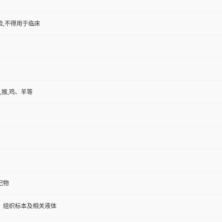
验,不得用于临床
,猴,鸡、羊等
记物
、组织标本及相关液体