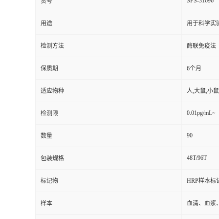
SPS-31696
货号
用途
用于科学实
检测方法
酶联免疫法
保质期
6个月
适应物种
人,大鼠,小鼠
0.01pg/mL~
检测限
90
数量
48T/96T
包装规格
标记物
HRP样本标
样本
血清、血浆