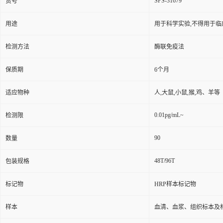
SPS-31679
货号
用途
用于科学实验,不得用于临
检测方法
酶联免疫法
保质期
6个月
适应物种
人,大鼠,小鼠,猴,鸡、羊等
0.01pg/mL~
检测限
90
数量
48T/96T
包装规格
标记物
HRP样本标记物
样本
血清、血浆、组织标本及