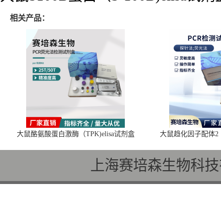
相关产品：
大鼠酪氨酸蛋白激酶（TPK)elisa试剂盒
大鼠趋化因子配体2（C
上海赛培森生物科技