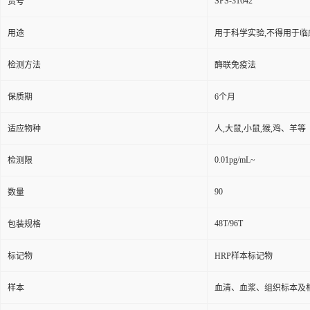
SPS-31642
货号
用途
用于科学实验,不得用于临
检测方法
酶联免疫法
保质期
6个月
适应物种
人,大鼠,小鼠,猴,鸡、羊等
0.01pg/mL~
检测限
90
数量
48T/96T
包装规格
标记物
HRP样本标记物
样本
血清、血浆、组织标本及