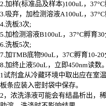
2.加样(标准品及样本)100uL，37°
3.吸弃，加检测溶液A100uL，37°
4.洗板3次;
5.加检测溶液B100uL，37°C孵育30
6.洗板5次;
7.加TMB底物90uL，37C孵育10-2
8.加终止液50uL，立即450nm读数。
1试剂盒从冷藏环境中取出应在室温
板条应装入密封袋中保存。
2，浓洗涤液可能会有结晶析出，
助溶，洗涤时不影响结果。