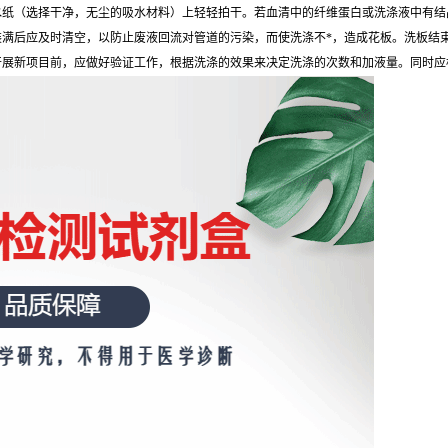
水纸（选择干净，无尘的吸水材料）上轻轻拍干。若血清中的纤维蛋白或洗涤液中有结
装满后应及时清空，以防止废液回流对管道的污染，而使洗涤不*，造成花板。洗板结
开展新项目前，应做好验证工作，根据洗涤的效果来决定洗涤的次数和加液量。同时应