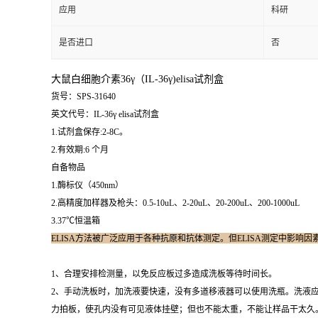
应用
科研
是否进口
否
大鼠白细胞介素36γ（IL-36γ)elisa试剂盒
货号：SPS-31640
英文代号：IL-36γ elisa试剂盒
1.试剂盒保存:2-8C。
2.有效期:6 个月
自备物品
1.酶标仪（450nm）
2.高精度加样器及枪头：0.5-10uL、2-20uL、20-200uL、200-1000uL
3.37℃恒温箱
ELISA方法被广泛应用于各种抗原和抗体测定。但ELISA测定中影响
1、合理安排检测量，以免反应板过多造成洗板等待时间长。
2、手动洗板时，加洗液要快速，没有多道移液器可以使用洗瓶。洗液应新
力拍板，使孔内没有可见液体挂壁；但也不能太重，不能让样品干太久