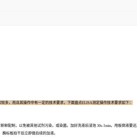
因素较多，而且其操作中有一定的技术要求，下面盘点ELISA测定操作技术要求如下：
鲜配制，以免被其他试剂污染，或染菌。加好洗液后浸泡 30s-1min。甩板倒液
。酶标板拍干后立即做后续的加液。