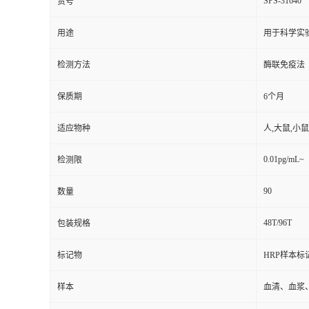
SPS-31640
货号
用途
用于科学实
检测方法
酶联免疫法
保质期
6个月
适应物种
人,大鼠,小鼠
0.01pg/mL~
检测限
90
数量
48T/96T
包装规格
标记物
HRP样本标
样本
血清、血浆