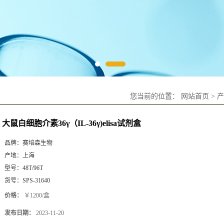
您当前的位置：
网站首页
>
产
大鼠白细胞介素36γ（IL-36γ)elisa试剂盒
品牌：
赛培森生物
产地：
上海
型号：
48T/96T
货号：
SPS-31640
价格：
￥1200/盒
发布日期：
2023-11-20