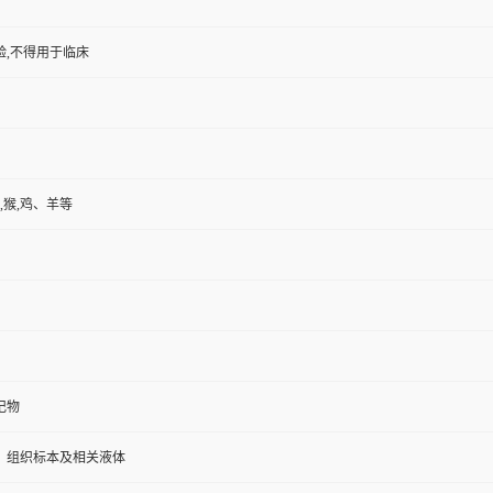
验,不得用于临床
,猴,鸡、羊等
记物
、组织标本及相关液体