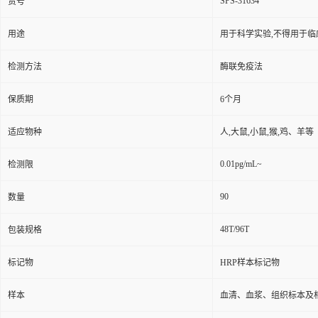
SPS-31634
货号
用途
用于科学实验,不得用于临
检测方法
酶联免疫法
保质期
6个月
适应物种
人,大鼠,小鼠,猴,鸡、羊等
0.01pg/mL~
检测限
90
数量
48T/96T
包装规格
标记物
HRP样本标记物
样本
血清、血浆、组织标本及