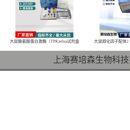
大鼠酪氨酸蛋白激酶（TPK)elisa试剂盒
大鼠趋化因子配体2（C
上海赛培森生物科技