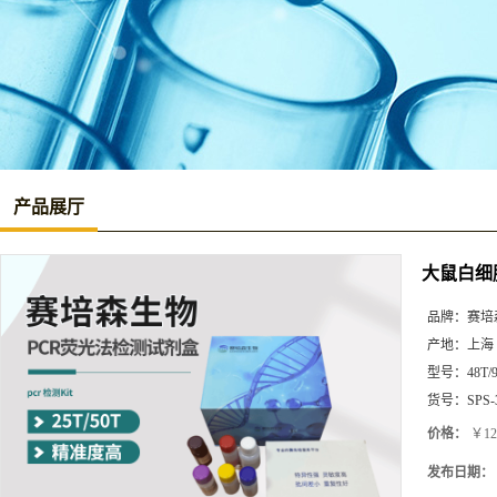
产品展厅
大鼠白细胞介
品牌：
赛培
产地：
上海
型号：
48T/
货号：
SPS-
价格：
￥12
发布日期：