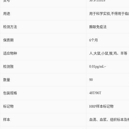
SPS-31619
货号
用途
用于科学实验,不得用于临
检测方法
酶联免疫法
保质期
6个月
适应物种
人,大鼠,小鼠,猴,鸡、羊等
0.01pg/mL~
检测限
90
数量
48T/96T
包装规格
标记物
HRP样本标记物
样本
血清、血浆、组织标本及