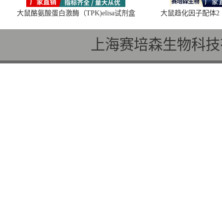
大鼠酪氨酸蛋白激酶（TPK)elisa试剂盒
大鼠趋化因子配体2（C
上海赛培森生物科技