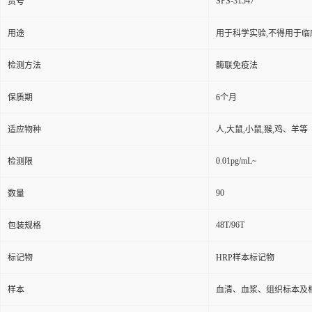
SPS-31547
货号
用途
用于科学实验,不得用于临
检测方法
酶联免疫法
保质期
6个月
适应物种
人,大鼠,小鼠,猴,鸡、羊等
0.01pg/mL~
检测限
90
数量
48T/96T
包装规格
标记物
HRP样本标记物
样本
血清、血浆、组织标本及