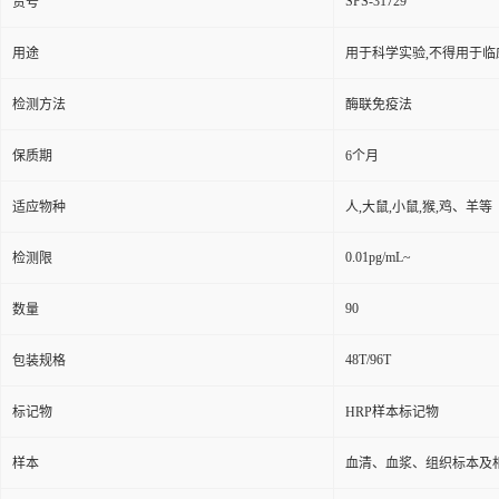
SPS-31729
货号
用途
用于科学实验,不得用于临
检测方法
酶联免疫法
保质期
6个月
适应物种
人,大鼠,小鼠,猴,鸡、羊等
0.01pg/mL~
检测限
90
数量
48T/96T
包装规格
标记物
HRP样本标记物
样本
血清、血浆、组织标本及