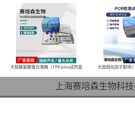
大鼠酪氨酸蛋白激酶（TPK)elisa试剂盒
大鼠趋化因子配体2（C
上海赛培森生物科技