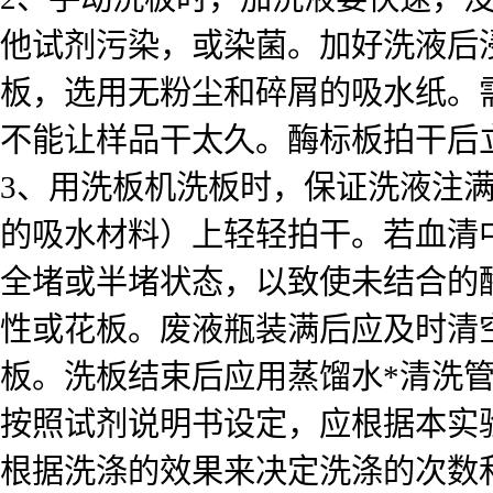
他试剂污染，或染菌。加好洗液后浸泡
板，选用无粉尘和碎屑的吸水纸。
不能让样品干太久。酶标板拍干后
3、用洗板机洗板时，保证洗液注
的吸水材料）上轻轻拍干。若血清
全堵或半堵状态，以致使未结合的
性或花板。废液瓶装满后应及时清
板。洗板结束后应用蒸馏水*清洗
按照试剂说明书设定，应根据本实
根据洗涤的效果来决定洗涤的次数