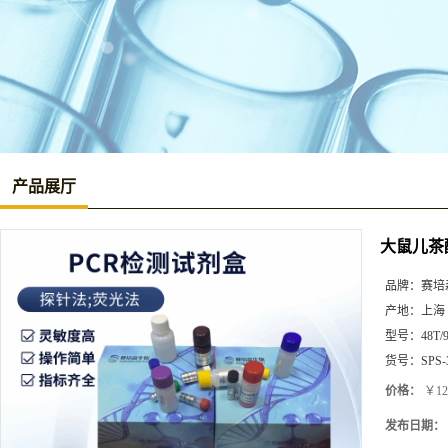
产品展厅
大鼠儿茶酚
品牌：
赛培
产地：
上海
型号：
48T/
货号：
SPS-
价格：
￥12
发布日期：