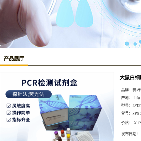
产品展厅
大鼠白细胞介
品牌：
赛培
产地：
上海
型号：
48T/
货号：
SPS-
价格：
￥12
发布日期：