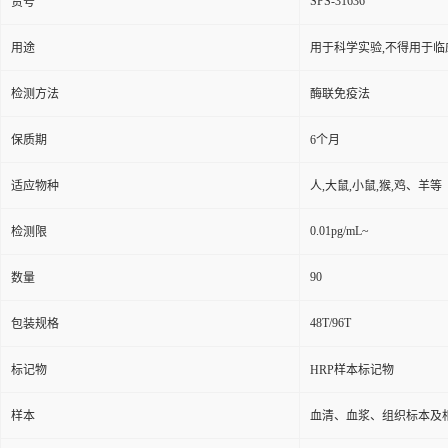
SPS-31636
货号
用途
用于科学实验,不得用于临
检测方法
酶联免疫法
保质期
6个月
适应物种
人,大鼠,小鼠,猴,鸡、羊等
0.01pg/mL~
检测限
90
数量
48T/96T
包装规格
标记物
HRP样本标记物
样本
血清、血浆、组织标本及