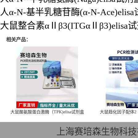
人α-N-基半乳糖苷酶(α-N-Ace)elis
大鼠整合素αⅡβ3(ITGαⅡβ3)elisa
相关产品：
大鼠酪氨酸蛋白激酶（TPK)elisa试剂盒
大鼠趋化因子配体2（C
上海赛培森生物科技