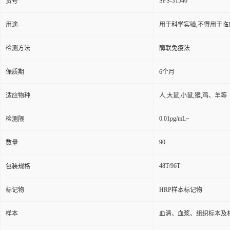
SPS-31540
货号
用途
用于科学实验,不得用于临
检测方法
酶联免疫法
保质期
6个月
适应物种
人,大鼠,小鼠,猴,鸡、羊等
0.01pg/mL~
检测限
90
数量
48T/96T
包装规格
标记物
HRP样本标记物
样本
血清、血浆、组织标本及