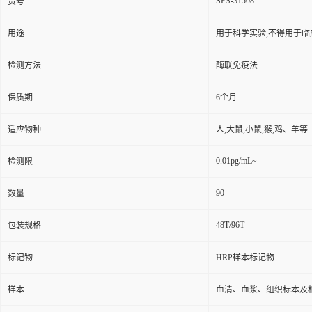
SPS-31508
货号
用途
用于科学实验,不得用于临
检测方法
酶联免疫法
保质期
6个月
适应物种
人,大鼠,小鼠,猴,鸡、羊等
0.01pg/mL~
检测限
90
数量
48T/96T
包装规格
标记物
HRP样本标记物
样本
血清、血浆、组织标本及