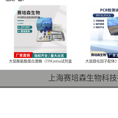
大鼠酪氨酸蛋白激酶（TPK)elisa试剂盒
大鼠趋化因子配体2（C
上海赛培森生物科技