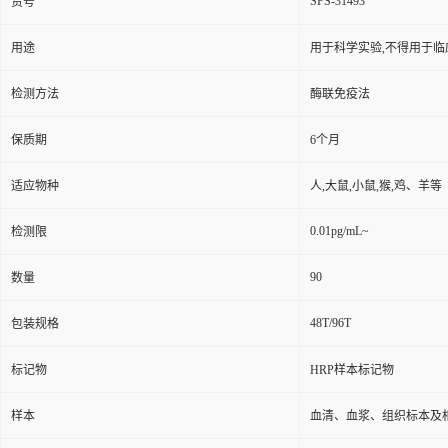
SPS-31493
货号
用途
用于科学实验,不得用于临
检测方法
酶联免疫法
保质期
6个月
适应物种
人,大鼠,小鼠,猴,鸡、羊等
0.01pg/mL~
检测限
90
数量
48T/96T
包装规格
标记物
HRP样本标记物
样本
血清、血浆、组织标本及