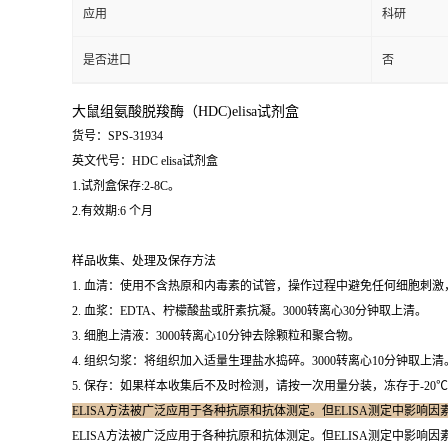
应用
科研
是否进口
否
大鼠组氨酸脱羧酶（HDC)elisa试剂盒
货号：SPS-31934
英文代号：HDC elisa试剂盒
1.试剂盒保存:2-8C。
2.有效期:6 个月
样品收集、处理及保存方法
1. 血清：使用不含热原和内毒素的试管，操作过程中避免任何细胞刺激
2. 血浆：EDTA、柠檬酸盐或肝素抗凝。3000转离心30分钟取上清。
3. 细胞上清液：3000转离心10分钟去除颗粒和聚合物。
4. 组织匀浆：将组织加入适量生理盐水捣碎。3000转离心10分钟取上清
5. 保存：如果样本收集后不及时检测，请按一次用量分装，冻存于-2
ELISA方法被广泛应用于各种抗原和抗体测定。但ELISA测定中影响
ELISA方法被广泛应用于各种抗原和抗体测定。但ELISA测定中影响