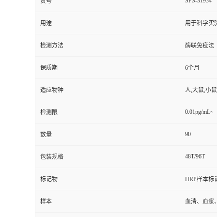
SPS-31934
货号
用途
用于科学实
检测方法
酶联免疫法
保质期
6个月
适应物种
人,大鼠,小鼠
0.01pg/mL~
检测限
90
数量
48T/96T
包装规格
标记物
HRP样本标
样本
血清、血浆