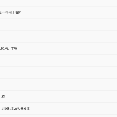
验,不得用于临床
,猴,鸡、羊等
记物
、组织标本及相关液体