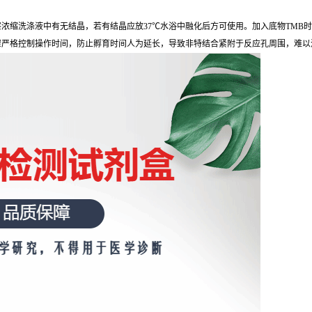
浓缩洗涤液中有无结晶，若有结晶应放37℃水浴中融化后方可使用。加入底物TMB
骤严格控制操作时间，防止孵育时间人为延长，导致非特结合紧附于反应孔周围，难以